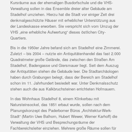
Kursräume aus der ehemaligen Busdorfschule und die VHS-
Verwaltung sollen in das Ensemble dreier alter Gebäude am
Stadelhof umziehen. Hierzu hat die Stadt vor einiger Zeit drei
denkmalgeschützte Häuser mit erheblicher Unterstützung aus
der Landeskasse erworben. Sie verspricht sich vom Umzug der
VHS „eine erhebliche Aufwertung“ dieses östlichen City-
Quartiers.
Bis in die 1950er Jahre befand sich am Stadelhof eine Zimmerei.
Zuletzt – bis 2004 – nutzte ein Antiquitätenhandel das fast 2.000
Quadratmeter große Gelände, das zwischen den Straßen Am
Stadelhof, Badengasse und Giersmauer liegt. Seit dem Auszug
der Antiquitäten stehen die Gebäude leer. Die Stadtarchäologen
haben durch Grabungen belegt, dass der Bereich am Stadelhof
schon im 11. Jahrhundert besiedelt war. Unter Denkmalsschutz
stehen auch die aus Kalkbruchsteinen errichteten Hofmauern.
In das Wohnhaus Stadelhof 8, einem Klinkerbau mit
Natursteinsockel, das 1851 erbaut wurde, sollen nach dem
Planungskonzept des Paderborner Büros „Architektur-Werk-
Stadt“ (Martin Uwe Balhorn, Hubert Wewer, Werner Karhoff) die
Verwaltung der VHS und Besprechungsräume der
Fachbereichsleiter einziehen. Mehrere große Räume sollen für