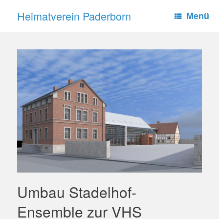
Zum
Heimatverein Paderborn
Inhalt
Menü
springen
Umbau Stadelhof-
Ensemble zur VHS