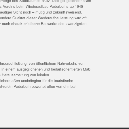
 Pflege des Stadtraumes aktiv. Dies gilt gleichermaßen
es Vereins beim Wiederaufbau Paderborns ab 1945
eutiger Sicht noch – mutig und zukunftsweisend.
ondere Qualität dieser Wiederaufbauleistung wird oft
r auch charakteristische Bauwerke des zwanzigsten
rserschließung, von öffentlichem Nahverkehr, von
 in einem ausgeglichenen und bedarfsorientierten Maß
e Herausarbeitung von lokalen
ichermaßen unabdingbar für die touristische
matverein Paderborn bewertet offen vernehmbar