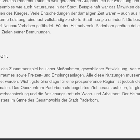
atvereins Paderborn sind im weit gefächerten Aufgabenfeld der Erhaltung und
embles wie auch Naturräume in der Stadt. Beispielhaft war das Mitwirken d
en des Krieges. Viele Entscheidungen der damaligen Zeit waren – auch aus h
me Leistung, eine fast vollständig zerstörte Stadt neu „zu erfinden“. Die bes
ei Neubau-Vorhaben gefährdet. Für den Heimatverein Paderborn gehören dahe
n Zielen seiner Bemühungen.
ten.
t das Zusammenspiel baulicher Maßnahmen, gewerblicher Entwicklung, Verkeh
raumes sowie Freizeit- und Erholungsanlagen. Alle diese Nutzungen müssen
tet werden. Wichtigste Grundlage für eine prosperierende Region ist jedoch di
malen. Das Oberzentrum Paderborn als begehrtes Ziel herauszustellen, ist gle
Gewerbeansiedlung und die Anziehungskraft als Wohn- und Arbeitsort. Der Hei
 stets im Sinne des Gesamtwohls der Stadt Paderborn.