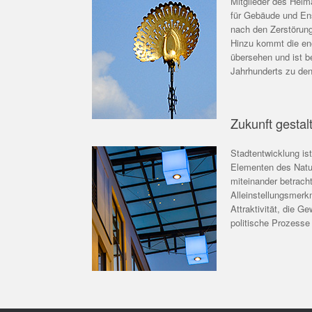
Mitglieder des Heim
für Gebäude und Ens
nach den Zerstörung
Hinzu kommt die enor
übersehen und ist b
Jahrhunderts zu de
Zukunft gestal
Stadtentwicklung is
Elementen des Natur
miteinander betrach
Alleinstellungsmerk
Attraktivität, die 
politische Prozesse