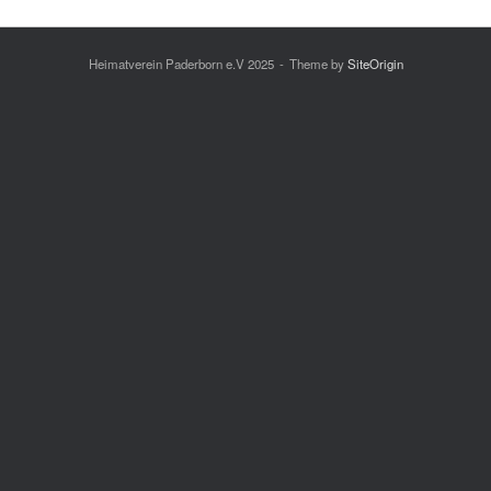
Heimatverein Paderborn e.V 2025
Theme by
SiteOrigin