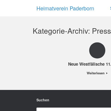
Zum
Heimatverein Paderborn
Inhalt
springen
Kategorie-Archiv:
Pres
Neue Westfälische 11
Weiterlesen
Suchen
Suchen