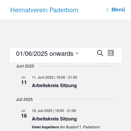
Zum
Heimatverein Paderborn
Inhalt
Menü
springen
01/06/2025 onwards
Events
Event
List
Search
Views
Search
Select
and
Navigation
Juni 2025
date.
Views
Navigation
11. Juni 2025 | 19:00
-
21:00
MI.
11
Arbeitskreis Sitzung
Juli 2025
16. Juli 2025 | 19:00
-
21:00
MI.
16
Arbeitskreis Sitzung
Hotel Aspethera
Am Busdorf 7, Paderborn