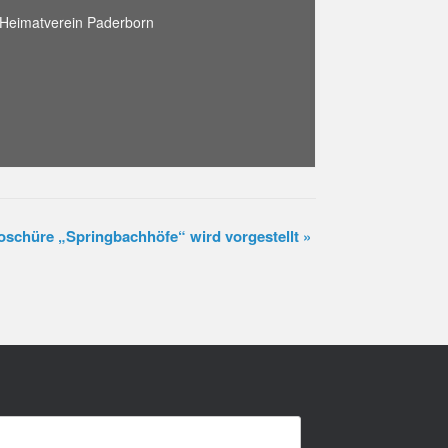
Heimatverein Paderborn
Broschüre „Springbachhöfe“ wird vorgestellt
»