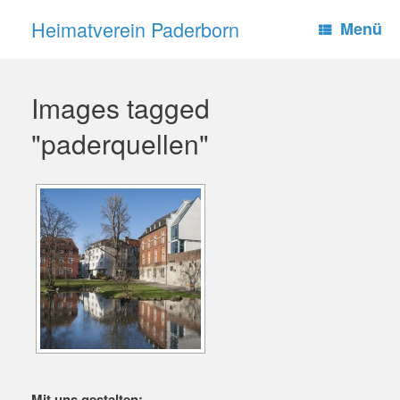
Zum
Heimatverein Paderborn
Inhalt
Menü
springen
Images tagged
"paderquellen"
Mit uns gestalten: