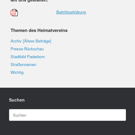
Beitrittserklärung
Themen des Heimatvereins
Archiv [Ältere Beiträge]
Presse-Rückschau
Stadtbild Paderborn
Straßennamen
Wichtig
Suchen
Suchen
nach: