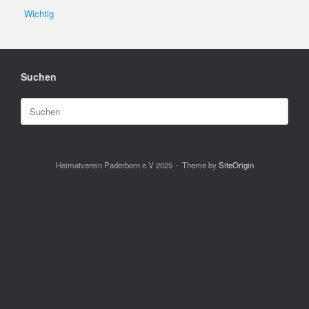
Wichtig
Suchen
Suchen
nach:
Heimatverein Paderborn e.V 2025
Theme by
SiteOrigin