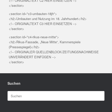
<!-- ORIGINALTEXT C2 HIER EINSETZEN -->
</section>
<section id="c3-umbauten-18jh">
<h2>Umbauten und Nutzung im 18. Jahrhundert</h2>
<!-- ORIGINALTEXT C3 HIER EINSETZEN -->
</section>
<section id="c4-rikus-neue-mitte">
<h2>Rikus-Fassade, „Neue Mitte“, Kammerspiele
(Pressespiegel)</h2>
<!-- ORIGINALER QUELLENBLOCK/ZEITUNGSNACHWEISE
UNVERÄNDERT EINFÜGEN -->
</section>
Suchen
Suchen
nach: