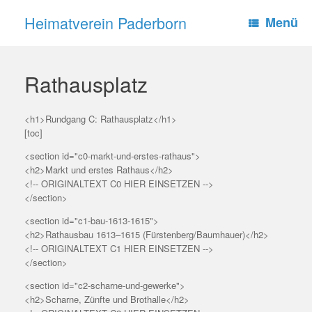
Zum
Heimatverein Paderborn
Inhalt
Menü
springen
Rathausplatz
<h1>Rundgang C: Rathausplatz</h1>
[toc]
<section id="c0-markt-und-erstes-rathaus">
<h2>Markt und erstes Rathaus</h2>
<!-- ORIGINALTEXT C0 HIER EINSETZEN -->
</section>
<section id="c1-bau-1613-1615">
<h2>Rathausbau 1613–1615 (Fürstenberg/Baumhauer)</h2>
<!-- ORIGINALTEXT C1 HIER EINSETZEN -->
</section>
<section id="c2-scharne-und-gewerke">
<h2>Scharne, Zünfte und Brothalle</h2>