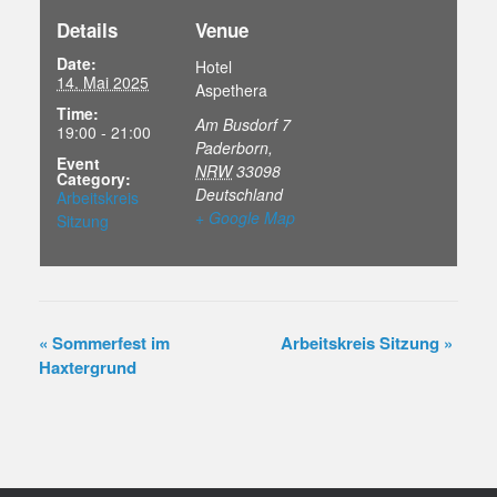
Details
Venue
Date:
Hotel
14. Mai 2025
Aspethera
Time:
Am Busdorf 7
19:00 - 21:00
Paderborn
,
Event
NRW
33098
Category:
Deutschland
Arbeitskreis
+ Google Map
Sitzung
«
Sommerfest im
Arbeitskreis Sitzung
»
Haxtergrund